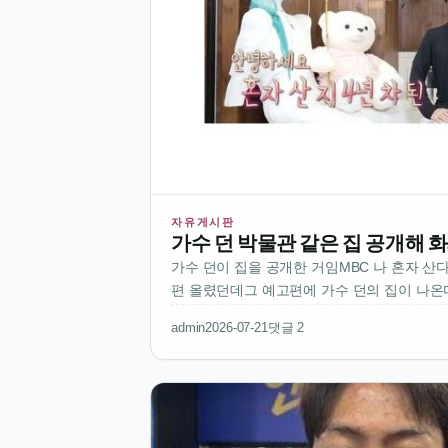
자유게시판
가수 던 박물관 같은 집 공개해 
가수 던이 집을 공개한 거임MBC 나 혼자 산다
편 올렸던데그 예고편에 가수 던의 집이 나온
관처럼 생겼다고 해서 팬들 반응이 뜨거운 듯
admin
2026-07-21
댓글 2
금하긴 한데방송에서 더 자세히 볼 수 있을 
도 분위기가 어마어마함이번…