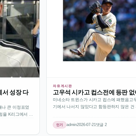
자유게시판
에서 성장 다
고우석 시카고 컵스전에 등판 없
미네소타 트윈스가 시카고 컵스에 패했음고우
기에서 나서지 않았다고 함등판하지 않은 건
꽤나 큰 이정표였
해서였나 봄고우석은 지난 경기에서도 출전
험을 K리그에서 보
반기 들어서는 경기 수가 줄어든 듯팀의 전
험은 개인적으로
admin
2026-07-21
댓글 2
인기
다선수 몸 상태를 생각해서 휴식 주는 …
 같은 걸 직접 느