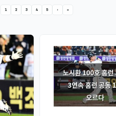
1
2
3
4
5
›
»