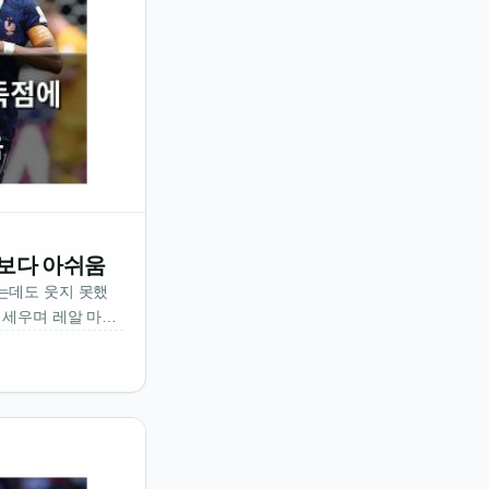
쁨보다 아쉬움
는데도 웃지 못했
 세우며 레알 마드
신이 결승전에 나서
기한 채 최다 득점