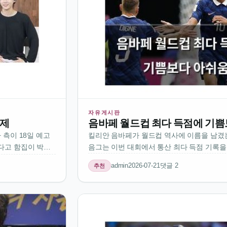
자유게시판
화제
음바페 월드컵 최다 득점에 기
 측이 18일 예고
킬리안 음바페가 월드컵 역사에 이름을 남겼
다고 함집이 박물
음그는 이번 대회에서 통산 최다 득점 기록을
정말로 그런지 궁
리드의 스타로 자리매김했음하지만 그는 자
admin
2026-07-21
댓글 2
추천
거 같음예고편만 봐
는 게 더 중요하다고 말했음결승전 출전을 포
을 달성한 것에 대한 아쉬움이 보…