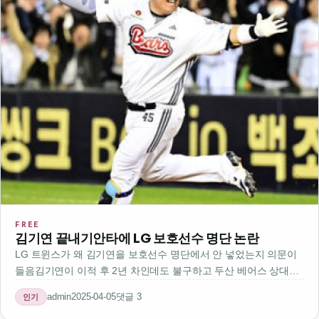
FREE
김기연 끝내기안타에 LG 보호선수 명단 논란
LG 트윈스가 왜 김기연을 보호선수 명단에서 안 넣었는지 의문이
들음김기연이 이적 후 2년 차인데도 불구하고 두산 베어스 상대로
첫 끝내기안타를 치면서 화제임그런데 그 경기에서 김기연이 뛰지
admin
2025-04-05
댓글 3
인기
못했음보통 보호선수 명단에 들어가면 시즌 중간에 다른 팀으로 이