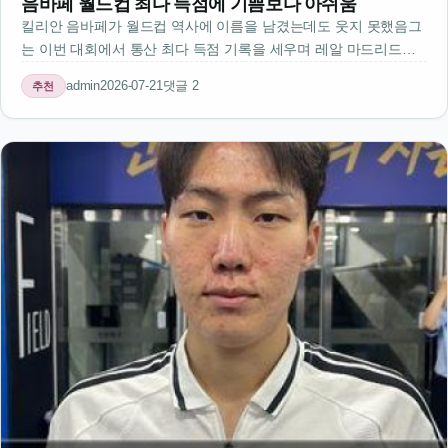
음바페 월드컵 최다 득점에 기쁨보다 아쉬움
킬리안 음바페가 월드컵 역사에 이름을 남겼는데도 웃지 못했음그
는 이번 대회에서 통산 최다 득점 기록을 세우며 레알 마드리드의
스타로 자리매김했음하지만 그는 자신이 결승전에 나서는 게 더 중
admin
2026-07-21
댓글 2
추천
요하다고 말했음결승전 출전을 포기한 채 최다 득점을 달성한 것에
대한 아쉬움이 보…