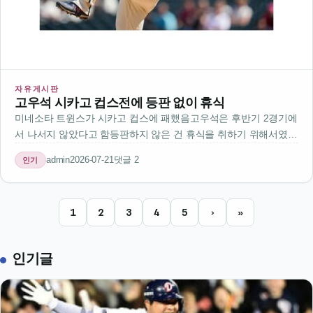
자유게시판
고우석 시카고 컵스전에 등판 없이 휴식
미네소타 트윈스가 시카고 컵스에 패했음고우석은 후반기 2경기에
서 나서지 않았다고 함등판하지 않은 건 휴식을 취하기 위해서였나
봄고우석은 지난 경기에서도 출전하지 않았었는데후반기 들어서
admin
2026-07-21
댓글 2
인기
는 경기 수가 줄어든 듯팀의 전략적인 배려인가 보다선수 몸 상태
를 생각해서 휴식 주는 …
1
2
3
4
5
›
»
인기글