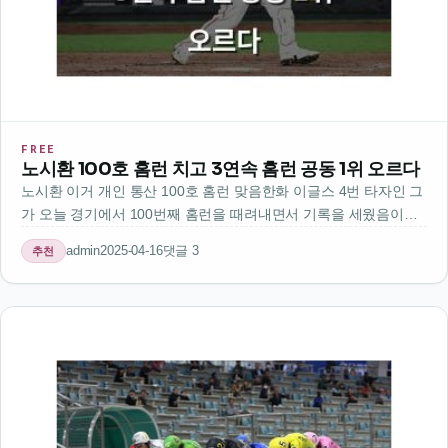
FREE
노시환 100호 홈런 치고 3연속 홈런 공동 1위 오르다
노시환 이거 개인 통산 100호 홈런 맞음한화 이글스 4번 타자인 그
가 오늘 경기에서 100번째 홈런을 때려내면서 기록을 세웠음이게
끝난 게 아니었어그가 3경기 연속 홈런을 치면서 이번 시즌 홈런
admin
2025-04-16
댓글 3
추천
부문에서 공동 1위에 올랐음지금까지 3경기 연속 홈런은 이전에
없던 기록…