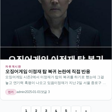
자유게시판
오징어게임 이정재 탑 복귀 논란에 직접 반응
오징어게임 시즌2에서 이정재가 탑의 복귀를 하기로 했는데 그걸
놓고 연기력 혹평이 나오고 있음이정재가 지난 2일 서울 종로구 카
페에서 넷플릭스 오리지널 시리즈 관련 인터뷰를 진행했음인터뷰
admin
2025-01-01
댓글 3
인기
에서 이정재는 탑의 복귀 결정에 대해 직접 말했고 연기력에 대한
혹평도 언급함이정재…
1
2
3
4
5
›
»