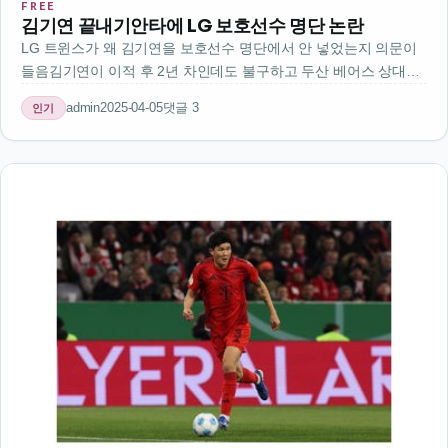
FREE
김기연 끝내기안타에 LG 보호선수 명단 논란
LG 트윈스가 왜 김기연을 보호선수 명단에서 안 넣었는지 의문이
들음김기연이 이적 후 2년 차인데도 불구하고 두산 베어스 상대로
첫 끝내기안타를 치면서 화제임그런데 그 경기에서 김기연이 뛰지
admin
2025-04-05
댓글 3
인기
못했음보통 보호선수 명단에 들어가면 시즌 중간에 다른 팀으로 이
적할 수 없는데…