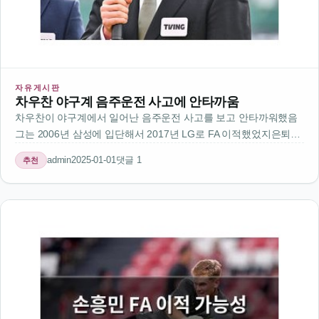
자유게시판
차우찬 야구계 음주운전 사고에 안타까움
차우찬이 야구계에서 일어난 음주운전 사고를 보고 안타까워했음
그는 2006년 삼성에 입단해서 2017년 LG로 FA 이적했었지은퇴한
뒤에도 야구계에 관심 많아서 그런 이야기를 했나봄음주운전은 아
admin
2025-01-01
댓글 1
추천
무리 경기력이 좋다 해도 절대 해서 안 되는 거임선수들이 경기 후
에 술을 마시…